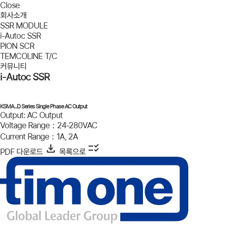
Close
회사소개
SSR MODULE
i-Autoc SSR
PION SCR
TEMCOLINE T/C
커뮤니티
i-Autoc SSR
KSMA...D Series Single Phase AC Output
Output: AC Output
Voltage Range：24-280VAC
Current Range：1A, 2A
download
checklist_rtl
PDF 다운로드
목록으로