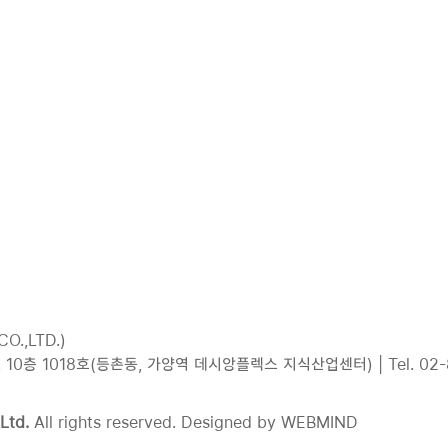
회사소개
SSR MODULE
i-Autoc SSR
P
O.,LTD.)
층 1018호(등촌동, 가양역 데시앙플렉스 지식산업센터) | Tel. 02-855-3
Ltd.
All rights reserved. Designed by
WEBMIND