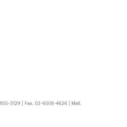
ION SCR
TEMCOLINE T/C
커뮤니티
129 | Fax. 02-6008-4626 | Mail.