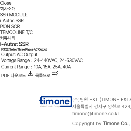
Close
회사소개
SSR MODULE
i-Autoc SSR
PION SCR
TEMCOLINE T/C
커뮤니티
i-Autoc SSR
KSQE Series Three Phase AC Output
Output: AC Output
Voltage Range：24-440VAC, 24-530VAC
Current Range：10A, 15A, 25A, 40A
download
checklist_rtl
PDF 다운로드
목록으로
(주)팀원 E&T (TIMONE E&T.C
서울특별시 강서구 양천로 424, 10
timone@timone.co.kr
Copyright by
Timone Co., 