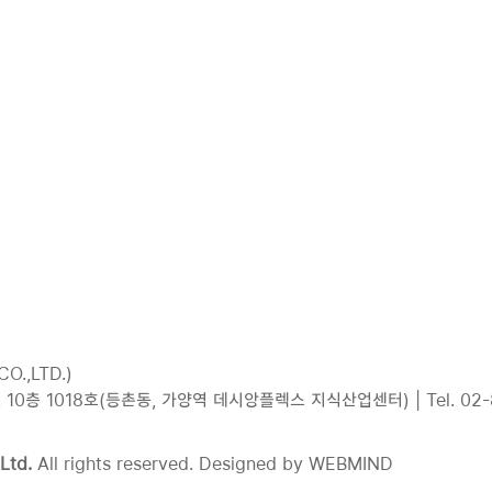
회사소개
SSR MODULE
i-Autoc SSR
P
O.,LTD.)
층 1018호(등촌동, 가양역 데시앙플렉스 지식산업센터) | Tel. 02-855-3
Ltd.
All rights reserved. Designed by
WEBMIND