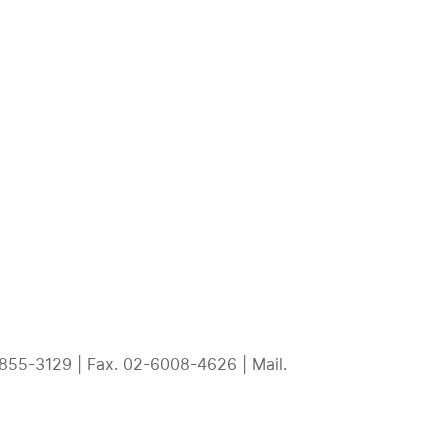
ION SCR
TEMCOLINE T/C
커뮤니티
129 | Fax. 02-6008-4626 | Mail.