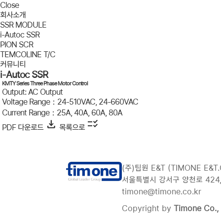
Close
회사소개
SSR MODULE
i-Autoc SSR
PION SCR
TEMCOLINE T/C
커뮤니티
i-Autoc SSR
KMTY Series Three Phase Motor Control
Output: AC Output
Voltage Range：24-510VAC, 24-660VAC
Current Range：25A, 40A, 60A, 80A
download
checklist_rtl
PDF 다운로드
목록으로
(주)팀원 E&T (TIMONE E&T.C
서울특별시 강서구 양천로 424, 10
timone@timone.co.kr
Copyright by
Timone Co., 